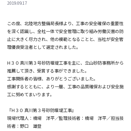
2019.09.17
この度、北陸地方整備局長様より、工事の安全確保の重要性
を深く認識し、全社一体で安全管理に取り組み労働災害の防
止に大きく尽力され、他の模範となることと、当社が安全管
理優良受注者として選定されました。
H３０ 真川第３号砂防堰堤工事を主に、立山砂防事務所から
推薦して頂き、受賞する事ができました。
工事関係者の皆様、ありがとうございました。
感謝するとともに、より一層、工事の品質確保および安全施
工に努めてまいります。
『H３０ 真川第３号砂防堰堤工事』
現場代理人：橋場 洋平／監理技術者：橋場 洋平／担当技
術者：野口 雄登