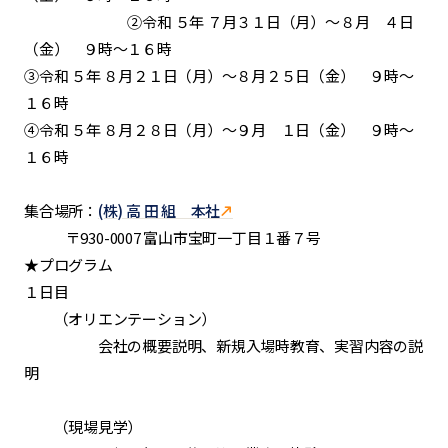
②令和 ５年 ７月３１日（月）～８月 ４日
（金） ９時～１６時
③令和 ５年 ８月２１日（月）～８月２５日（金） ９時～
１６時
④令和 ５年 ８月２８日（月）～９月 １日（金） ９時～
１６時
集合場所：
(株) 高 田 組 本社
〒930-0007 富山市宝町一丁目１番７号
★プログラム
１日目
（オリエンテーション）
会社の概要説明、新規入場時教育、実習内容の説
明
（現場見学）