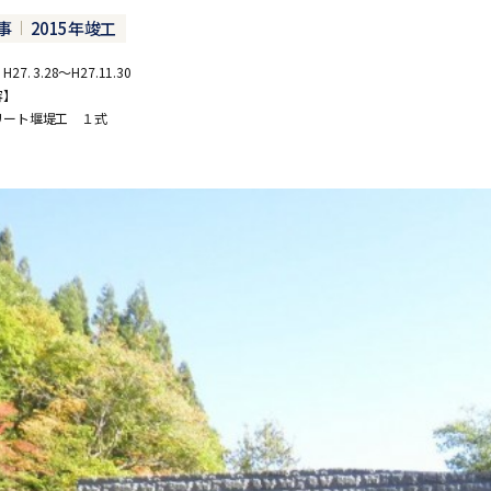
事
2015年竣工
7. 3.28～H27.11.30
容】
リート堰堤工 １式