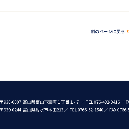
前のページに戻る
〒930-0007 富山県富山市宝町１丁目１-７
／
TEL 076-432-3416
／ FA
〒939-0244 富山県射水市本田213
／
TEL 0766-52-1540
／ FAX 0766-