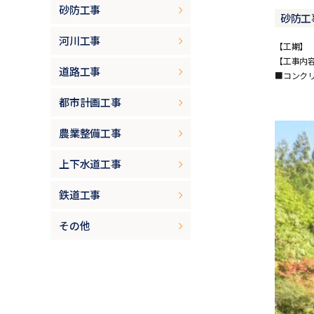
砂防工事
砂防工
河川工事
【工期】 H2
【工事内
道路工事
■コンク
都市計画工事
農業整備工事
上下水道工事
鉄道工事
その他