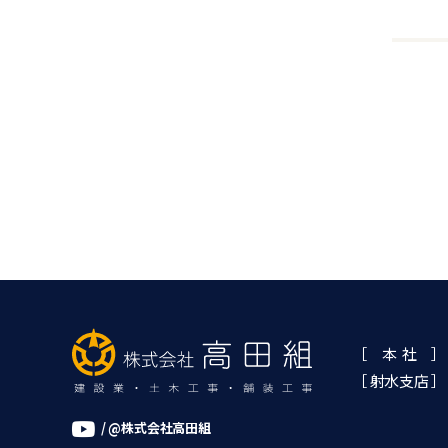
［ 本 社 ］
［ 射水支店 ］
/ @株式会社高田組