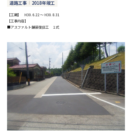
道路工事
2018年竣工
【工期】 H30. 6.22 ～ H30. 8.31
【工事内容】
■アスファルト舗装復旧工 １式