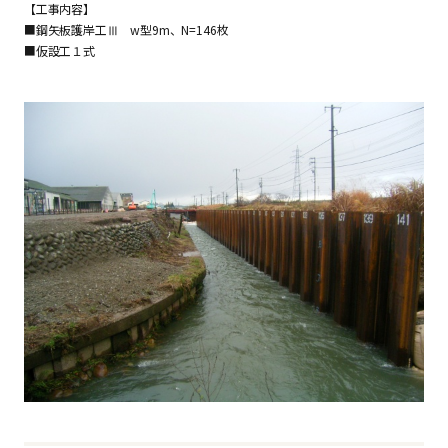
【工事内容】
■鋼矢板護岸工Ⅲ w型9m、N=146枚
■仮設工１式